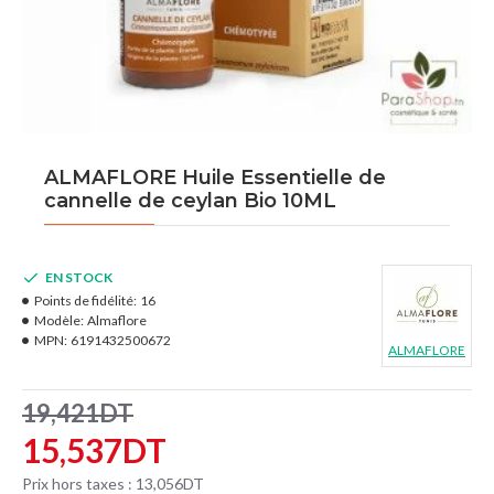
ALMAFLORE Huile Essentielle de
cannelle de ceylan Bio 10ML
EN STOCK
Points de fidélité:
16
Modèle:
Almaflore
MPN:
6191432500672
ALMAFLORE
19,421DT
15,537DT
Prix hors taxes : 13,056DT