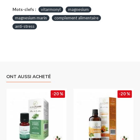
Mots-clefs :
vitarmonyl
magnesium
magnesium marin
complement alimentaire
anti-stress
ONT AUSSI ACHETÉ
-20 %
-20 %