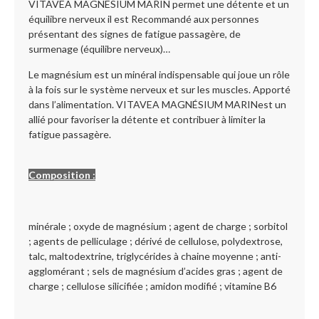
VITAVEA MAGNESIUM MARIN permet une détente et un
équilibre nerveux il est Recommandé aux personnes
présentant des signes de fatigue passagère, de
surmenage (équilibre nerveux)…
Le magnésium est un minéral indispensable qui joue un rôle
à la fois sur le système nerveux et sur les muscles. Apporté
dans l’alimentation. VITAVEA MAGNÉSIUM MARINest un
allié pour favoriser la détente et contribuer à limiter la
fatigue passagère.
Composition :
minérale ; oxyde de magnésium ; agent de charge ; sorbitol
; agents de pelliculage ; dérivé de cellulose, polydextrose,
talc, maltodextrine, triglycérides à chaine moyenne ; anti-
agglomérant ; sels de magnésium d’acides gras ; agent de
charge ; cellulose silicifiée ; amidon modifié ; vitamine B6