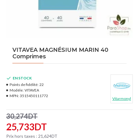
VITAVEA MAGNÉSIUM MARIN 40
Comprimes
EN STOCK
Points de fidélité:
22
Modèle:
VITAVEA
MPN:
3515450111772
Vitarmonyl
30,274DT
25,733DT
Prix hors taxes : 21,624DT