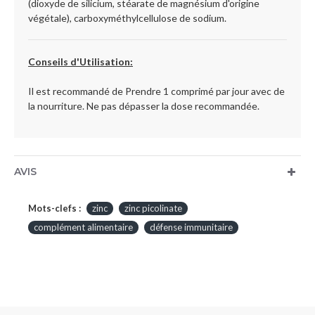
(dioxyde de silicium, stéarate de magnésium d'origine
végétale), carboxyméthylcellulose de sodium.
Conseils d'Utilisation:
Il est recommandé de Prendre 1 comprimé par jour avec de
la nourriture. Ne pas dépasser la dose recommandée.
AVIS
Mots-clefs :
zinc
zinc picolinate
complément alimentaire
défense immunitaire