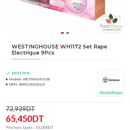
WESTINGHOUSE WH1172 Set Rape
Electrique 9Pcs
EN STOCK
Modèle:
WESTINGHOUSE
MPN:
4895218328123
Westinghouse
72,939DT
65,450DT
Prix hors taxes : 55,000DT