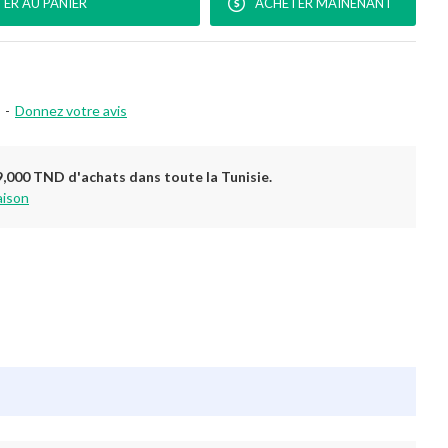
ER AU PANIER
ACHETER MAINENANT
-
Donnez votre avis
9,000 TND d'achats dans toute la Tunisie.
aison