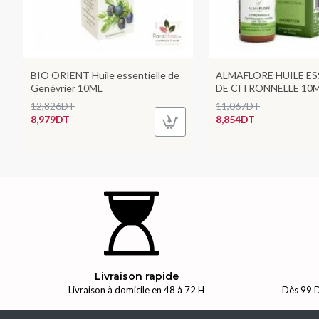
BIO ORIENT Huile essentielle de
ALMAFLORE HUILE ES
Genévrier 10ML
DE CITRONNELLE 10
12,826DT
11,067DT
8,979DT
8,854DT
Livraison rapide
Livraison à domicile en 48 à 72 H
Dès 99 D