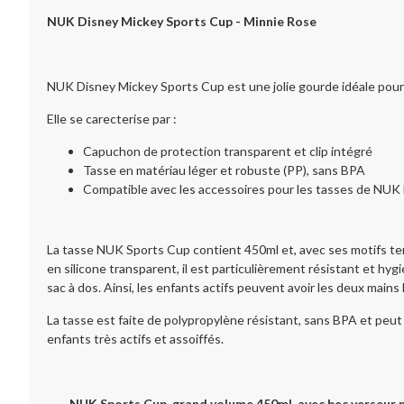
NUK Disney Mickey Sports Cup - Minnie Rose
NUK Disney Mickey Sports Cup est une jolie gourde idéale pour l
Elle se carecterise par :
Capuchon de protection transparent et clip intégré
Tasse en matériau léger et robuste (PP), sans BPA
Compatible avec les accessoires pour les tasses de NUK 
La tasse NUK Sports Cup contient 450ml et, avec ses motifs tend
en silicone transparent, il est particulièrement résistant et hyg
sac à dos. Ainsi, les enfants actifs peuvent avoir les deux mains l
La tasse est faite de polypropylène résistant, sans BPA et peut
enfants très actifs et assoiffés.
NUK Sports Cup, grand volume 450ml, avec bec verseur pus