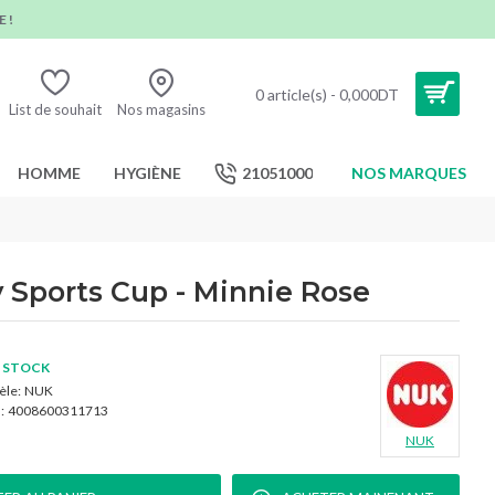
 !
0 article(s) - 0,000DT
List de souhait
Nos magasins
HOMME
HYGIÈNE
21051000
NOS MARQUES
 Sports Cup - Minnie Rose
 STOCK
le:
NUK
:
4008600311713
NUK