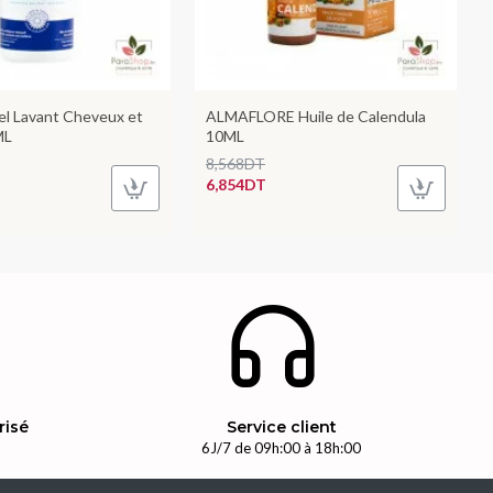
el Lavant Cheveux et
ALMAFLORE Huile de Calendula
ML
10ML
8,568DT
6,854DT
risé
Service client
n
6J/7 de 09h:00 à 18h:00