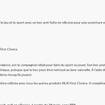
e jeu et le sport avec un bec anti-fuite en silicone pour une ouverture e
First Choice
ance, est le compagnon idéal pour faire du sport ou jouer. Son bec prat
iénique, puisque que le bec peut être nettoyé au lave-vaisselle. À l'aide 
ibres lorsqu'ils jouent.
 être utilisée avec tous les autres produits NUK First Choice. Il complè
h-pull en silicone, à partir de 24 mois, sans BPA