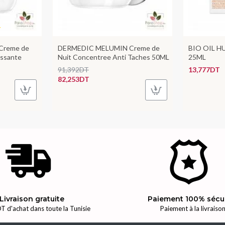
Creme de
DERMEDIC MELUMIN Creme de
BIO OIL HU
cissante
Nuit Concentree Anti Taches 50ML
25ML
91,392DT
13,777DT
82,253DT
Livraison gratuite
Paiement 100% sécu
T d'achat dans toute la Tunisie
Paiement à la livraiso