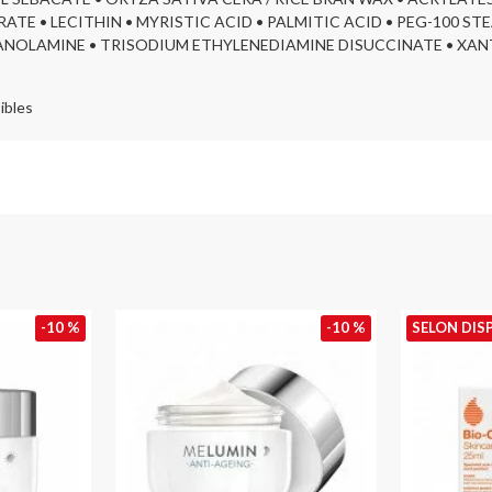
TE • LECITHIN • MYRISTIC ACID • PALMITIC ACID • PEG-100 ST
OLAMINE • TRISODIUM ETHYLENEDIAMINE DISUCCINATE • XANTHAN
ibles
-10 %
-10 %
SELON DIS