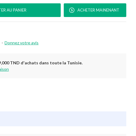
ER AU PANIER
ACHETER MAINENANT
-
Donnez votre avis
9,000 TND d'achats dans toute la Tunisie.
aison