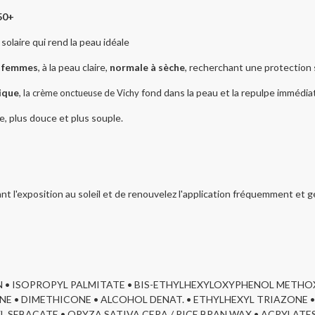
50+
olaire qui rend la peau idéale
s femmes
, à la peau claire,
normale à sèche
, recherchant une protection 
ique
,
fond dans la peau et la repulpe immédi
la crème onctueuse de Vichy
 plus douce et plus souple.
ant l'exposition au soleil et de renouvelez l'application fréquemment et
ERIN • ISOPROPYL PALMITATE • BIS-ETHYLHEXYLOXYPHENOL METHO
E • DIMETHICONE • ALCOHOL DENAT. • ETHYLHEXYL TRIAZONE
L SEBACATE • ORYZA SATIVA CERA / RICE BRAN WAX • ACRYLATE