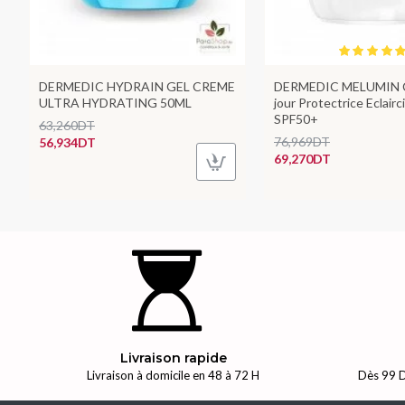
DERMEDIC HYDRAIN GEL CREME
DERMEDIC MELUMIN 
ULTRA HYDRATING 50ML
jour Protectrice Eclair
SPF50+
63,260DT
76,969DT
56,934DT
69,270DT
Livraison rapide
Livraison à domicile en 48 à 72 H
Dès 99 D