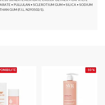
EARATE • PULLULAN • SCLEROTIUM GUM • SILICA • SODIUM
 GUM (F.I.L. N293502/1).
PONIBILITÉ
-10 %