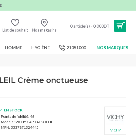
 !
0 article(s) - 0,000DT
List de souhait
Nos magasins
HOMME
HYGIÈNE
21051000
NOS MARQUES
LEIL Crème onctueuse
EN STOCK
Points de fidélité:
46
Modèle:
VICHY CAPITAL SOLEIL
MPN:
3337871324445
VICHY