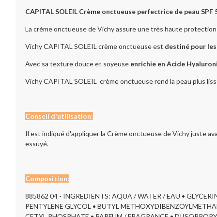
CAPITAL SOLEIL
Crème onctueuse perfectrice de peau SPF 
La crème onctueuse de Vichy assure une très haute protection s
Vichy CAPITAL SOLEIL crème onctueuse est
destiné pour le
Avec sa texture douce et soyeuse
enrichie en Acide Hyaluron
Vichy CAPITAL SOLEIL crème onctueuse rend la peau plus lisse,
Conseil d'utilisation:
Il est indiqué d'appliquer la Crème onctueuse de Vichy juste av
essuyé.
Composition:
885862 04 - INGREDIENTS: AQUA / WATER / EAU • GLYC
PENTYLENE GLYCOL • BUTYL METHOXYDIBENZOYLMETHAN
CETYL PHOSPHATE • PARFUM / FRAGRANCE • DIISOPROPY