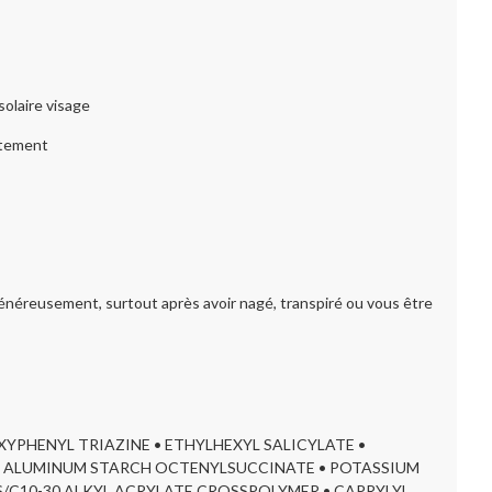
solaire visage
atement
 généreusement, surtout après avoir nagé, transpiré ou vous être
XYPHENYL TRIAZINE • ETHYLHEXYL SALICYLATE •
 • ALUMINUM STARCH OCTENYLSUCCINATE • POTASSIUM
S/C10-30 ALKYL ACRYLATE CROSSPOLYMER • CAPRYLYL