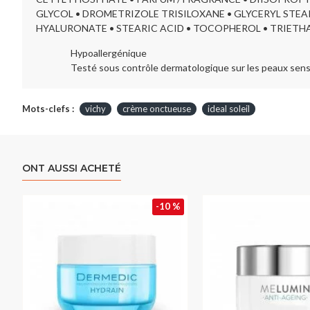
GLYCOL • DROMETRIZOLE TRISILOXANE • GLYCERYL STEARA
HYALURONATE • STEARIC ACID • TOCOPHEROL • TRIETHAN
Hypoallergénique
Testé sous contrôle dermatologique sur les peaux sens
Mots-clefs :
vichy
crème onctueuse
ideal soleil
ONT AUSSI ACHETÉ
-10 %