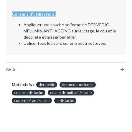
Conseils d'utilisation :
Appliquer une couche uniforme de DERMEDIC
MELUMIN ANTI AGEING sur le visage, le cou et le
décolleté et laisser pénétrer.
Utiliser tous les soirs sur une peau nettoyée.
AVIS
Mots-clefs :
dermedic
dermedic melumin
creme anti-tache
creme de nuit anti-tache
concentré anti-tache
anti-tache