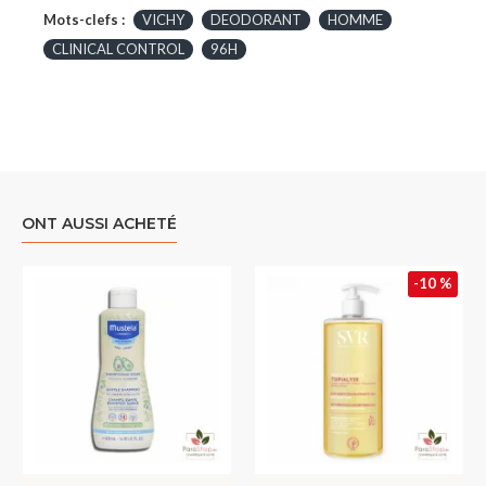
Mots-clefs :
VICHY
DEODORANT
HOMME
CLINICAL CONTROL
96H
ONT AUSSI ACHETÉ
-10 %