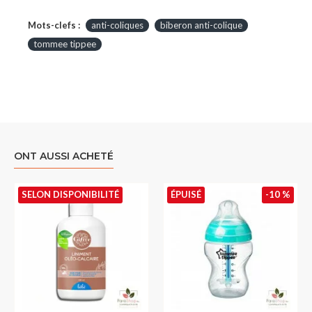
Mots-clefs :
anti-coliques
biberon anti-colique
tommee tippee
ONT AUSSI ACHETÉ
SELON DISPONIBILITÉ
ÉPUISÉ
-10 %