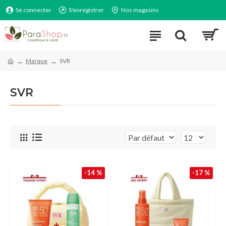
Se connecter
S'enregistrer
Nos magasins
Marque
SVR
SVR
-14 %
-17 %