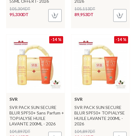
55ML OFFERT- 2026
2026
105,304DT
105,113DT
95,330DT
89,953DT
-14 %
-14 %
SVR
SVR
SVR PACK SUN SECURE
SVR PACK SUN SECURE
BLUR SPF50+ Sans Parfum +
BLUR SPF50+ TOPIALYSE
TOPIALYSE HUILE
HUILE LAVANTE 200ML -
LAVANTE 200ML - 2026
2026
104,897DT
104,897DT