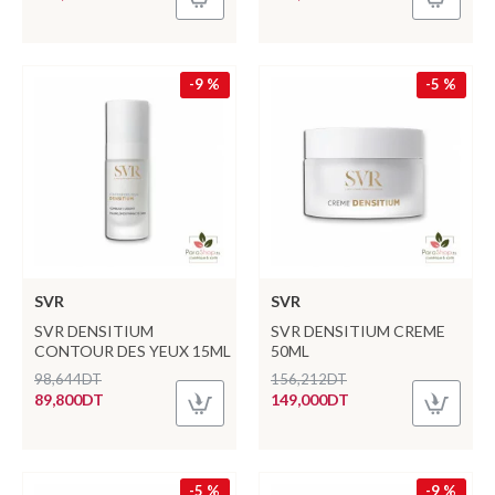
-9 %
-5 %
SVR
SVR
SVR DENSITIUM
SVR DENSITIUM CREME
CONTOUR DES YEUX 15ML
50ML
98,644DT
156,212DT
89,800DT
149,000DT
-5 %
-9 %