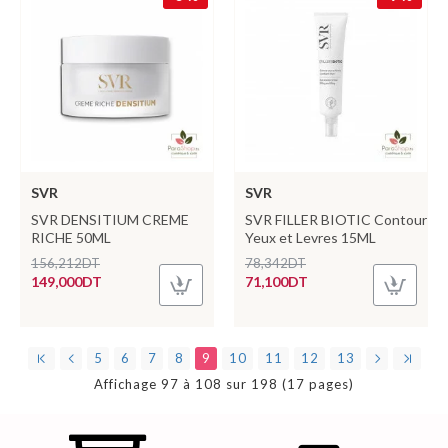
SVR
SVR
SVR DENSITIUM CREME
SVR FILLER BIOTIC Contour
RICHE 50ML
Yeux et Levres 15ML
156,212DT
78,342DT
149,000DT
71,100DT
5
6
7
8
9
10
11
12
13
Affichage 97 à 108 sur 198 (17 pages)