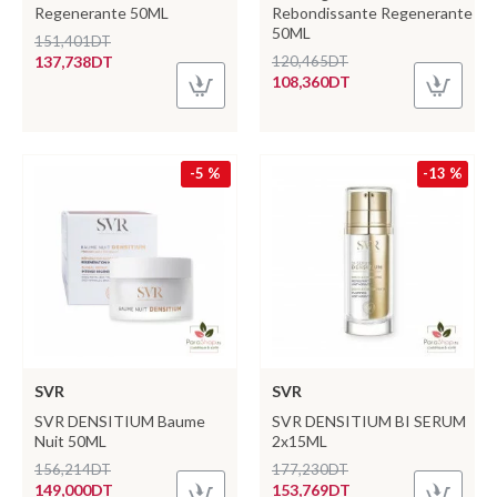
Regenerante 50ML
Rebondissante Regenerante
50ML
151,401DT
137,738DT
120,465DT
108,360DT
-5 %
-13 %
SVR
SVR
SVR DENSITIUM Baume
SVR DENSITIUM BI SERUM
Nuit 50ML
2x15ML
156,214DT
177,230DT
149,000DT
153,769DT