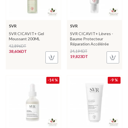
SVR
SVR
SVR CICAVIT+ Gel
SVR CICAVIT+ Lèvres -
Moussant 200ML
Baume Protecteur
Réparation Accélérée
42,896DT
38,606DT
24,194DT
19,823DT
-14 %
-9 %