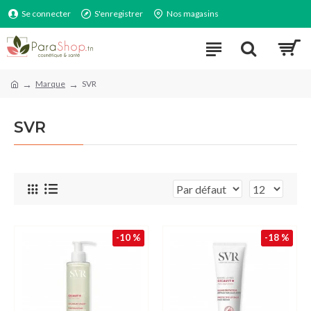
Se connecter
S'enregistrer
Nos magasins
Marque
SVR
SVR
-10 %
-18 %