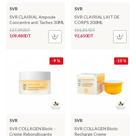
SVR
SVR
SVR CLAIRIAL Ampoule
SVR CLAIRIAL LAIT DE
Concentre anti Taches 30ML
CORPS 200ML
127,393DT
101,814DT
109,480DT
92,650DT
-9 %
-10 %
SVR
SVR
SVR COLLAGEN Biotic -
SVR COLLAGEN Biotic
Creme Rebondissante
Recharge Creme