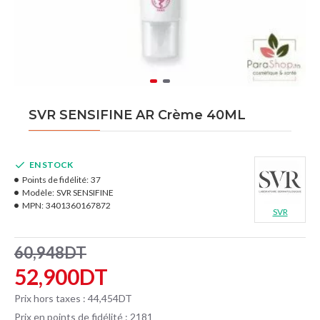
SVR SENSIFINE AR Crème 40ML
EN STOCK
Points de fidélité:
37
Modèle:
SVR SENSIFINE
MPN:
3401360167872
SVR
60,948DT
52,900DT
Prix hors taxes : 44,454DT
Prix en points de fidélité : 2181