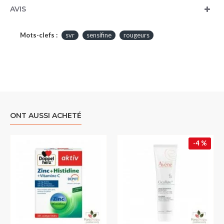
AVIS
Mots-clefs :
svr
sensifine
rougeurs
ONT AUSSI ACHETÉ
-4 %