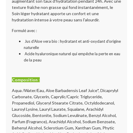
augmentant son taux d'hydratation pendant 24h. Avec une
texture fraîche non grasse qui fond instantanément, le
Soin léger hydratant apporte un confort et une
hydratation intense à votre peau sans l'alourdir.
Formulé avec
:
Jus d'Aloe vera bio : hydratant et anti-oxydant d'origine
naturelle
Acide hyaluronique naturel qui empêche la perte en eau
de la peau
Composition :
Aqua /Water/Eau, Aloe Barbadensis Leaf Juice*, Dicaprylyl
Carbonate, Glycerin, Caprylic/Capric Triglyceride,
Propanediol, Glyceryl Stearate Citrate, Octyldodecanol,
Lauroyl Lysine, Lauryl Laurate, Squalane, Arachidyl
Glucoside, Bentonite, Sodium Levulinate, Benzyl Alcohol,
Parfum (Fragrance), Arachidyl Alcohol, Sodium Benzoate,
Behenyl Alcohol, Sclerotium Gum, Xanthan Gum, Phytic