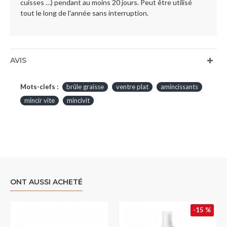
cuisses …) pendant au moins 20 jours. Peut être utilisé
tout le long de l'année sans interruption.
AVIS
Mots-clefs :
brûle graisse
ventre plat
amincissants
mincir vite
mincivit
ONT AUSSI ACHETÉ
-15 %