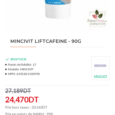
MINCIVIT LIFTCAFEINE - 90G
EN STOCK
Points de fidélité:
17
Modèle:
MINCIVIT
MPN:
6192421100590
MINCIVIT
27,189DT
24,470DT
Prix hors taxes : 20,563DT
Prix en points de fidélité : 994