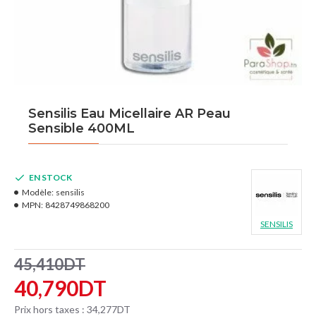
Sensilis Eau Micellaire AR Peau
Sensible 400ML
EN STOCK
Modèle:
sensilis
MPN:
8428749868200
SENSILIS
45,410DT
40,790DT
Prix hors taxes : 34,277DT