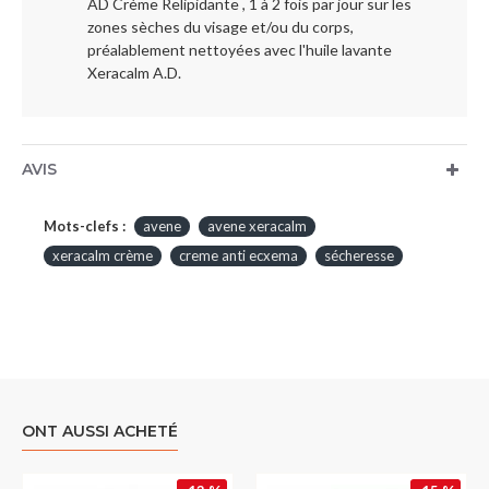
AD Crème Relipidante , 1 à 2 fois par jour sur les
zones sèches du visage et/ou du corps,
préalablement nettoyées avec l'huile lavante
Xeracalm A.D.
AVIS
Mots-clefs :
avene
avene xeracalm
xeracalm crème
creme anti ecxema
sécheresse
ONT AUSSI ACHETÉ