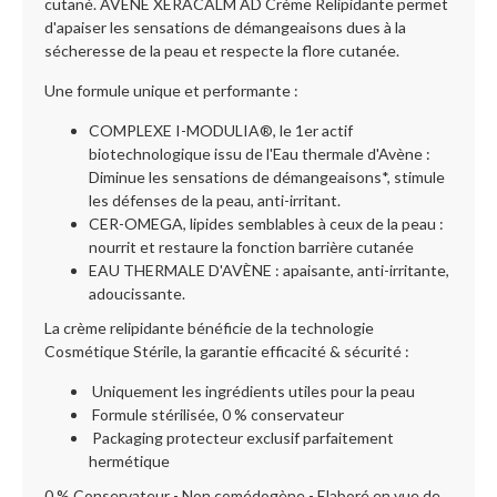
cutané. AVENE XERACALM AD Crème Relipidante permet
d'apaiser les sensations de démangeaisons dues à la
sécheresse de la peau et respecte la flore cutanée.
Une formule unique et performante :
COMPLEXE I-MODULIA®, le 1er actif
biotechnologique issu de l'Eau thermale d'Avène :
Diminue les sensations de démangeaisons*, stimule
les défenses de la peau, anti-irritant.
CER-OMEGA, lipides semblables à ceux de la peau :
nourrit et restaure la fonction barrière cutanée
EAU THERMALE D'AVÈNE : apaisante, anti-irritante,
adoucissante.
La crème relipidante bénéficie de la technologie
Cosmétique Stérile, la garantie efficacité & sécurité :
Uniquement les ingrédients utiles pour la peau
Formule stérilisée, 0 % conservateur
Packaging protecteur exclusif parfaitement
hermétique
0 % Conservateur - Non comédogène - Elaboré en vue de