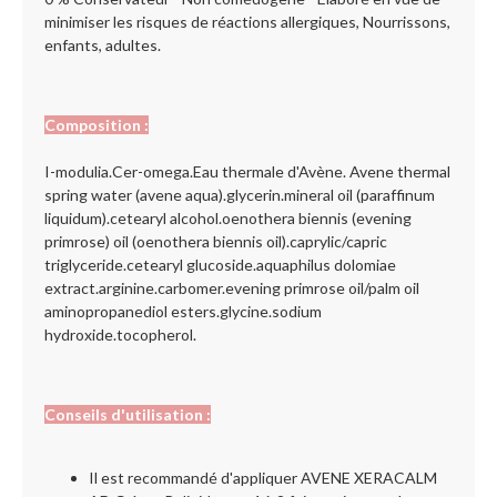
minimiser les risques de réactions allergiques, Nourrissons,
enfants, adultes.
Composition :
I-modulia.Cer-omega.Eau thermale d'Avène. Avene thermal
spring water (avene aqua).glycerin.mineral oil (paraffinum
liquidum).cetearyl alcohol.oenothera biennis (evening
primrose) oil (oenothera biennis oil).caprylic/capric
triglyceride.cetearyl glucoside.aquaphilus dolomiae
extract.arginine.carbomer.evening primrose oil/palm oil
aminopropanediol esters.glycine.sodium
hydroxide.tocopherol.
Conseils d'utilisation :
Il est recommandé d'appliquer AVENE XERACALM