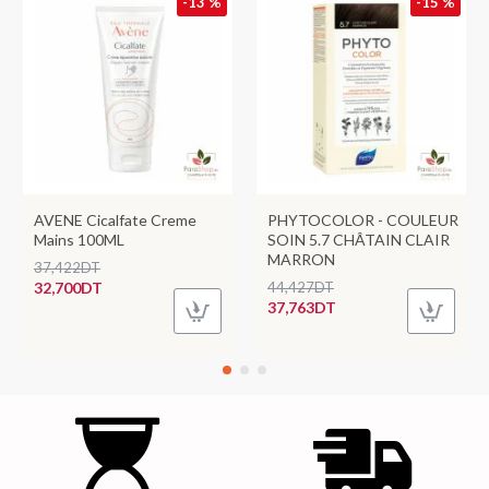
-13 %
-15 %
AVENE Cicalfate Creme
PHYTOCOLOR - COULEUR
Mains 100ML
SOIN 5.7 CHÂTAIN CLAIR
MARRON
37,422DT
32,700DT
44,427DT
37,763DT