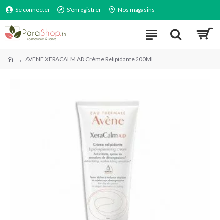
Se connecter
S'enregistrer
Nos magasins
AVENE XERACALM AD Crème Relipidante 200ML