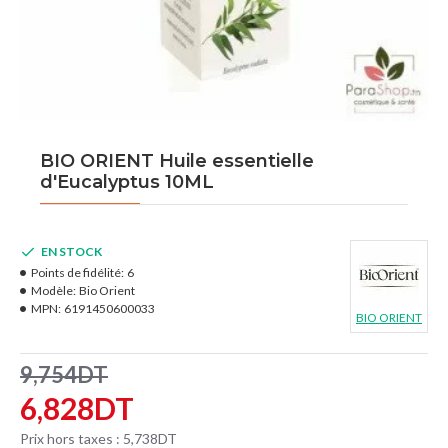
BIO ORIENT Huile essentielle
d'Eucalyptus 10ML
EN STOCK
Points de fidélité:
6
Modèle:
Bio Orient
MPN:
6191450600033
BIO ORIENT
9,754DT
6,828DT
Prix hors taxes : 5,738DT