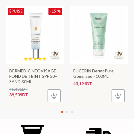
ÉPUISÉ
-15 %
DERMEDIC NEOVISAGE
EUCERIN DermoPure
FOND DE TEINT SPF 50+
Gommage - 100ML
SAND 30ML
43,191DT
46,481DT
39,509DT