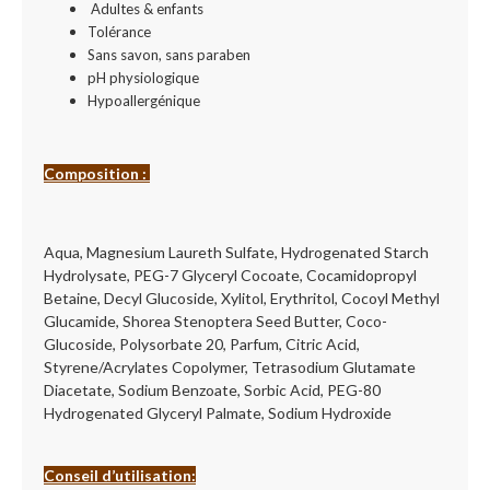
Adultes & enfants
Tolérance
Sans savon, sans paraben
pH physiologique
Hypoallergénique
Composition :
Aqua, Magnesium Laureth Sulfate, Hydrogenated Starch
Hydrolysate, PEG-7 Glyceryl Cocoate, Cocamidopropyl
Betaine, Decyl Glucoside, Xylitol, Erythritol, Cocoyl Methyl
Glucamide, Shorea Stenoptera Seed Butter, Coco-
Glucoside, Polysorbate 20, Parfum, Citric Acid,
Styrene/Acrylates Copolymer, Tetrasodium Glutamate
Diacetate, Sodium Benzoate, Sorbic Acid, PEG-80
Hydrogenated Glyceryl Palmate, Sodium Hydroxide
Conseil d’utilisation: