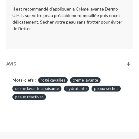
Il est recommandé d'appliquer la Crème lavante Dermo-
U.H.T. sur votre peau préalablement mouillée puis rincez
délicatement. Sécher votre peau sans frotter pour éviter
de l’irriter
AVIS
Mots-clefs :
rogé cavaillès
creme lavante
creme lavante apaisante
hydratante
peaux sèches
peaux réactives