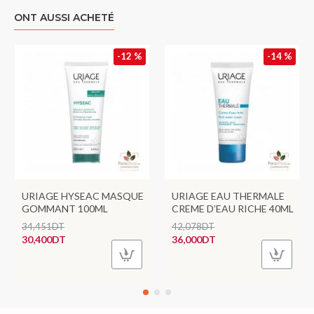
ONT AUSSI ACHETÉ
-12 %
-14 %
URIAGE HYSEAC MASQUE
URIAGE EAU THERMALE
GOMMANT 100ML
CREME D’EAU RICHE 40ML
34,451DT
42,078DT
30,400DT
36,000DT