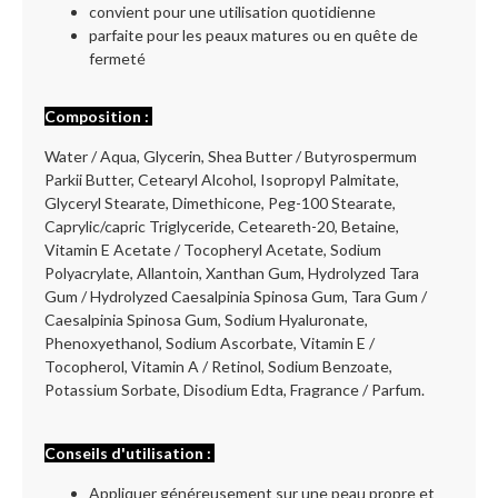
convient pour une utilisation quotidienne
parfaite pour les peaux matures ou en quête de
fermeté
Composition :
Water / Aqua, Glycerin, Shea Butter / Butyrospermum
Parkii Butter, Cetearyl Alcohol, Isopropyl Palmitate,
Glyceryl Stearate, Dimethicone, Peg-100 Stearate,
Caprylic/capric Triglyceride, Ceteareth-20, Betaine,
Vitamin E Acetate / Tocopheryl Acetate, Sodium
Polyacrylate, Allantoin, Xanthan Gum, Hydrolyzed Tara
Gum / Hydrolyzed Caesalpinia Spinosa Gum, Tara Gum /
Caesalpinia Spinosa Gum, Sodium Hyaluronate,
Phenoxyethanol, Sodium Ascorbate, Vitamin E /
Tocopherol, Vitamin A / Retinol, Sodium Benzoate,
Potassium Sorbate, Disodium Edta, Fragrance / Parfum.
Conseils d'utilisation :
Appliquer généreusement sur une peau propre et