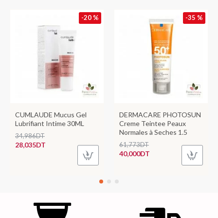
-20 %
-35 %
CUMLAUDE Mucus Gel
DERMACARE PHOTOSUN
Lubrifiant Intime 30ML
Creme Teintee Peaux
Normales à Seches 1.5
34,986DT
28,035DT
61,773DT
40,000DT