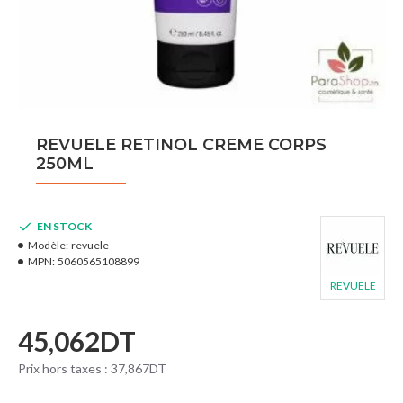
REVUELE RETINOL CREME CORPS
250ML
EN STOCK
Modèle:
revuele
MPN:
5060565108899
REVUELE
45,062DT
Prix hors taxes : 37,867DT