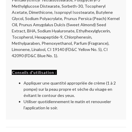
Methylglucose Distearate, Sorbeth-30, Tocopheryl
Acetate, Dimethicone, Isopropyl Isostearate, Butylene
Glycol, Sodium Polyacrylate, Prunus Persica (Peach) Kernel
Oil, Prunus Amygdalus Dulcis (Sweet Almond) Seed
Extract, BHA, Sodium Hyaluronate, Ethylhexylglycerin,
Tocopherol, Hexapeptide-9, Chlorphenesin,
Methylparaben, Phenoxyethanol, Parfum (Fragrance),
Limonene, Linalool, CI 19140 (FD&C Yellow No. 5), CI
42090 (FD&C Blue No. 1).
Conseils d'utilisation :
Appliquer une quantité appropriée de crème (1 à 2
pompe) sur la peau propre et sèche du visage en
évitant le contour des yeux.
Utiliser quotidiennement le matin et renouveler
l'application le soir.