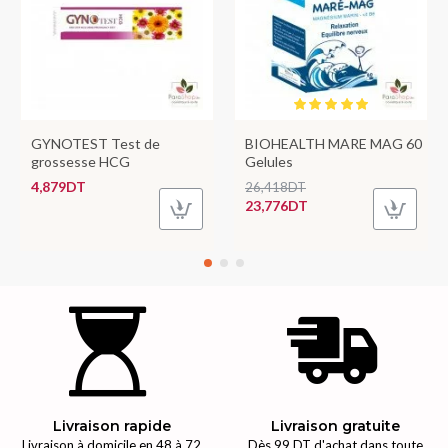
GYNOTEST Test de
BIOHEALTH MARE MAG 60
grossesse HCG
Gelules
4,879DT
26,418DT
23,776DT
Livraison rapide
Livraison gratuite
Livraison à domicile en 48 à 72
Dès 99 DT d'achat dans toute