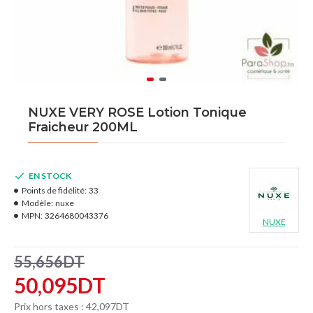
NUXE VERY ROSE Lotion Tonique
Fraicheur 200ML
EN STOCK
Points de fidélité:
33
Modèle:
nuxe
MPN:
3264680043376
NUXE
55,656DT
50,095DT
Prix hors taxes : 42,097DT