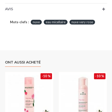
AVIS
Mots-clefs :
nuxe
eau micellaire
nuxe very rose
ONT AUSSI ACHETÉ
-10 %
-10 %