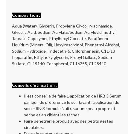
Composition :
Aqua (Water), Glycerin, Propylene Glycol, Niacinamide,
Glycolic Acid, Sodium Acrylate/Sodium Acryloyldimethyl
Taurate Copolymer, Ethylhexyl Cocoate, Paraffinum
Liquidum (Mineral Oil), Hexylresorcinol, Phenethyl Alcohol,
Sodium Hydroxide, Trideceth-6, Chlorphenesin, C11-13
Isoparaffin, Ethylhexylglycerin, Propyl Gallate, Sodium
Sulfate, CI 19140, Tocopherol, CI 16255, CI 28440
Conseils d'utilisation :
Il est conseillé de faire 1 application de HRB 3 Serum
par jour, de préférence le soir (avant l'application du
soin HRB-3 Formule Nuit), sur une peau propre et
sèche et en ciblant les taches.
Faire pénétrer le produit avec des petits gestes
circulaires.
Eviter le contour des yeux.