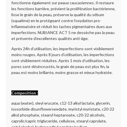
fonctionne également sur peaux caucasiennes. Il restaure
les fonctions barrière, prévient la prolifération bactérienne,
lisse le grain de la peau, préserve la qualité du sébum
(squalène) en le protégeant contre l’oxydation pro-
inflammatoire et réduit les taches pigmentaires dues aux
imperfections. NUBIANCE ACT 5 ne dessèche pas la peau
et présente d’excellentes qualités anti-âge.
Après 24h d’utilisation, les imperfections sont visiblement
moins rouges. Après 8 jours d’utilisation, les imperfections
sont visiblement réduites. Après 1 mois d’utilisation, les
pores sont désincrustés, le grain de peau est plus fin, la
peau est moins brillante, moins grasse et mieux hydratée.
Composition :
aqua (water), oleyl erucate, c12-13 alkyl lactate, glycerin,
isosorbide disunflowerseedate, myristyl myristate, c20-22
alkyl phosphate, stearyl heptanoate, c20-22 alcohols,
caprylic/capric triglyceride, cellulose, stearyl caprylate,
cetyl alcohol, hydroxyethyl acrylate/sodium