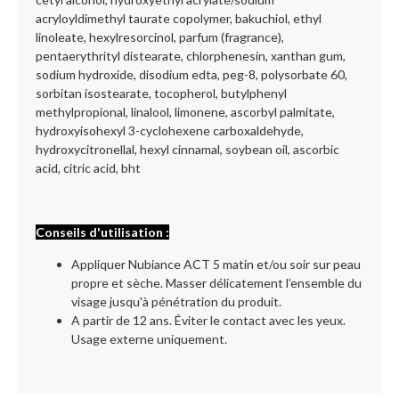
acryloyldimethyl taurate copolymer, bakuchiol, ethyl
linoleate, hexylresorcinol, parfum (fragrance),
pentaerythrityl distearate, chlorphenesin, xanthan gum,
sodium hydroxide, disodium edta, peg-8, polysorbate 60,
sorbitan isostearate, tocopherol, butylphenyl
methylpropional, linalool, limonene, ascorbyl palmitate,
hydroxyisohexyl 3-cyclohexene carboxaldehyde,
hydroxycitronellal, hexyl cinnamal, soybean oil, ascorbic
acid, citric acid, bht
Conseils d'utilisation :
Appliquer Nubiance ACT 5 matin et/ou soir sur peau
propre et sèche. Masser délicatement l’ensemble du
visage jusqu'à pénétration du produit.
A partir de 12 ans. Éviter le contact avec les yeux.
Usage externe uniquement.