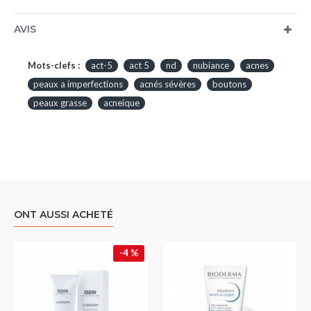
AVIS
Mots-clefs :
act-5
act 5
nd
nubiance
acnes
peaux a imperfections
acnés sévères
boutons
peaux grasse
acneique
ONT AUSSI ACHETÉ
-4 %