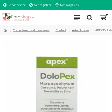
Se connecter
S'enregistrer
Nos magasins
Compléments alimentaires
Confort
Articulations
APEX DoloPe