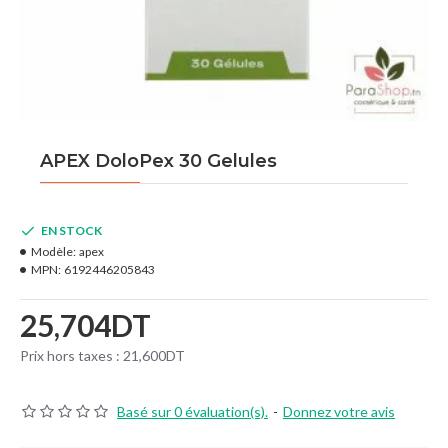
APEX DoloPex 30 Gelules
EN STOCK
Modèle:
apex
MPN:
6192446205843
25,704DT
Prix hors taxes : 21,600DT
Basé sur 0 évaluation(s).
-
Donnez votre avis