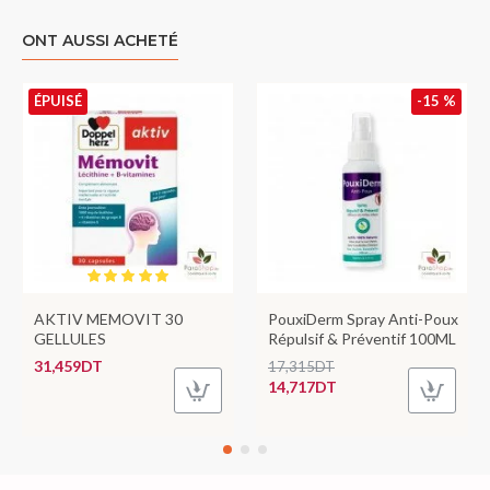
ONT AUSSI ACHETÉ
ÉPUISÉ
-15 %
AKTIV MEMOVIT 30
PouxiDerm Spray Anti-Poux
GELLULES
Répulsif & Préventif 100ML
31,459DT
17,315DT
14,717DT