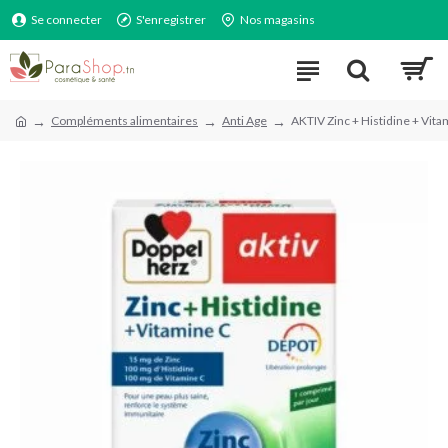
Se connecter
S'enregistrer
Nos magasins
Compléments alimentaires
Anti Age
AKTIV Zinc + Histidine + Vi