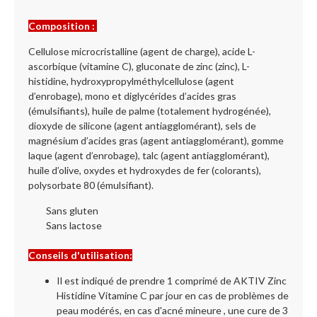
Composition :
Cellulose microcristalline (agent de charge), acide L-
ascorbique (vitamine C), gluconate de zinc (zinc), L-
histidine, hydroxypropylméthylcellulose (agent
d’enrobage), mono et diglycérides d’acides gras
(émulsifiants), huile de palme (totalement hydrogénée),
dioxyde de silicone (agent antiagglomérant), sels de
magnésium d’acides gras (agent antiagglomérant), gomme
laque (agent d’enrobage), talc (agent antiagglomérant),
huile d’olive, oxydes et hydroxydes de fer (colorants),
polysorbate 80 (émulsifiant).
Sans gluten
Sans lactose
Conseils d'utilisation:
Il est indiqué de prendre 1 comprimé de AKTIV Zinc
Histidine Vitamine C par jour en cas de problèmes de
peau modérés, en cas d'acné mineure , une cure de 3