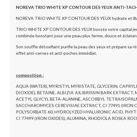
NOREVA TRIO WHITE XP CONTOUR DES YEUX ANTI-TAC
NOREVA TRIO WHITE XP CONTOUR DES YEUX hydrate et illumine l
TRIO WHITE XP CONTOUR DES YEUX booste votre capital jeunesse
combinée boostant pour une peau plus ferme, douce et éclatan
Son souffle détoxifiant purifie la peau des yeux et prépare sa 
effet anti-cernes et anti-poches immédiat.
composition :
AQUA (WATER), MYRISTYL MYRISTATE, GLYCERIN, CAPRYL
DIOXIDE), BETAINE, ALBIZIA JULIBRISSIN BARK EXTRAC
ACETYL GLYCYL BETA-ALANINE, ASCORBYL TETRAISOPAL
SACCHAROMYCES CEREVISIAE EXTRACT, CI 77491 (IRON 
POLYSORBATE 60, HYDROLYZED HYALURONIC ACID, PHYTI
CI 77499 (IRON OXIDES), ALUMINA, RHODIOLA ROSEA RO