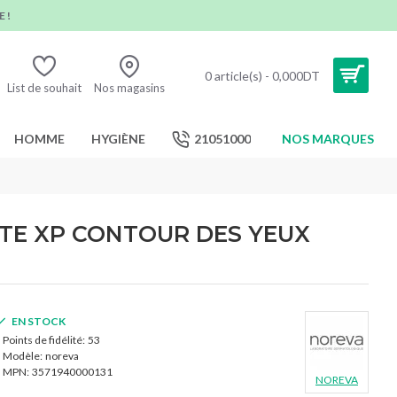
 !
0 article(s) - 0,000DT
List de souhait
Nos magasins
HOMME
HYGIÈNE
21051000
NOS MARQUES
TE XP CONTOUR DES YEUX
EN STOCK
Points de fidélité:
53
Modèle:
noreva
MPN:
3571940000131
NOREVA