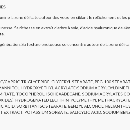
HES
a zone délicate autour des yeux, en ciblant le relâchement et les p
. Sa richesse en extrait d’arbre à soie, d’acide hyaluronique de 4ème
te.
régénération. Sa texture onctueuse se concentre autour de la zone délica
IC/CAPRIC TRIGLYCERIDE, GLYCERYL STEARATE, PEG-100 STEARAT
T, MANNITOL, HYDROXYETHYL ACRYLATE/SODIUM ACRYLOYLDIMETHY
MITATE, TOCOPHEROL, ISOHEXADECANE, SODIUM ACRYLATES COP
OXIDES), HYDROGENATED LECITHIN, POLYMETHYL METHACRYLATE, 
C ACID, SORBITAN ISOSTEARATE, BENZYL ALCOHOL, HELIANTHUS
OT EXTRACT, POTASSIUM SORBATE, SALICYLIC ACID, SODIUM BE