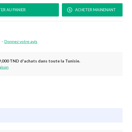
ER AU PANIER
ACHETER MAINENANT
-
Donnez votre avis
9,000 TND d'achats dans toute la Tunisie.
aison