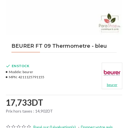
BEURER FT 09 Thermometre - bleu
EN STOCK
Modèle:
beurer
MPN:
4211125791155
beurer
17,733DT
Prix hors taxes : 14,902DT
Basé sur 0 évaluation(s).
-
Donnez votre avis