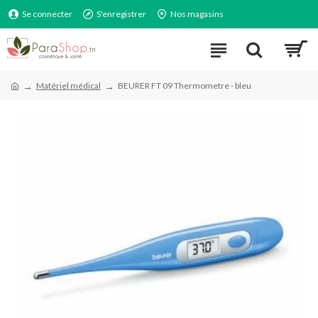
Se connecter
S'enregistrer
Nos magasins
Matériel médical
BEURER FT 09 Thermometre - bleu