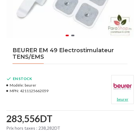
BEURER EM 49 Electrostimulateur
TENS/EMS
EN STOCK
Modèle:
beurer
MPN:
4211125662059
beurer
283,556DT
Prix hors taxes : 238,282DT