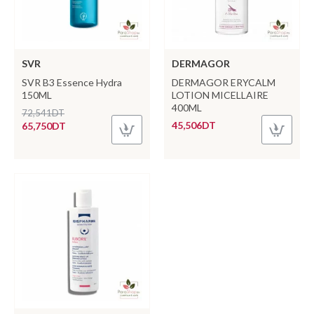
SVR
DERMAGOR
SVR B3 Essence Hydra
DERMAGOR ERYCALM
150ML
LOTION MICELLAIRE
400ML
72,541DT
45,506DT
65,750DT