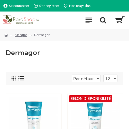
Se connecter
S'enregistrer
Nos magasins
Marque
Dermagor
Dermagor
SELON DISPONIBILITÉ