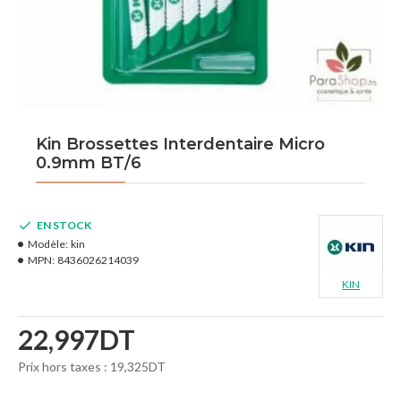
Kin Brossettes Interdentaire Micro
0.9mm BT/6
EN STOCK
Modèle:
kin
MPN:
8436026214039
KIN
22,997DT
Prix hors taxes : 19,325DT