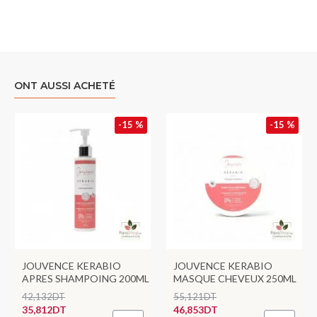
ONT AUSSI ACHETÉ
-15 %
-15 %
JOUVENCE KERABIO
JOUVENCE KERABIO
APRES SHAMPOING 200ML
MASQUE CHEVEUX 250ML
42,132DT
55,121DT
35,812DT
46,853DT