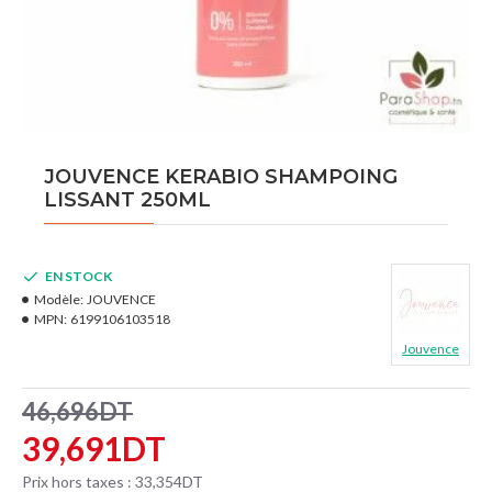
JOUVENCE KERABIO SHAMPOING
LISSANT 250ML
EN STOCK
Modèle:
JOUVENCE
MPN:
6199106103518
Jouvence
46,696DT
39,691DT
Prix hors taxes : 33,354DT