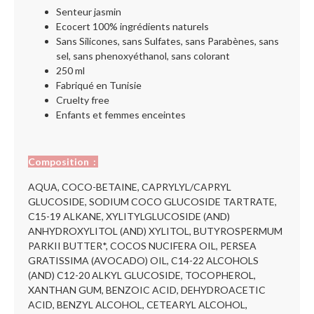
Senteur jasmin
Ecocert 100% ingrédients naturels
Sans Silicones, sans Sulfates, sans Parabènes, sans
sel, sans phenoxyéthanol, sans colorant
250 ml
Fabriqué en Tunisie
Cruelty free
Enfants et femmes enceintes
Composition :
AQUA, COCO-BETAINE, CAPRYLYL/CAPRYL
GLUCOSIDE, SODIUM COCO GLUCOSIDE TARTRATE,
C15-19 ALKANE, XYLITYLGLUCOSIDE (AND)
ANHYDROXYLITOL (AND) XYLITOL, BUTYROSPERMUM
PARKII BUTTER*, COCOS NUCIFERA OIL, PERSEA
GRATISSIMA (AVOCADO) OIL, C14-22 ALCOHOLS
(AND) C12-20 ALKYL GLUCOSIDE, TOCOPHEROL,
XANTHAN GUM, BENZOIC ACID, DEHYDROACETIC
ACID, BENZYL ALCOHOL, CETEARYL ALCOHOL,