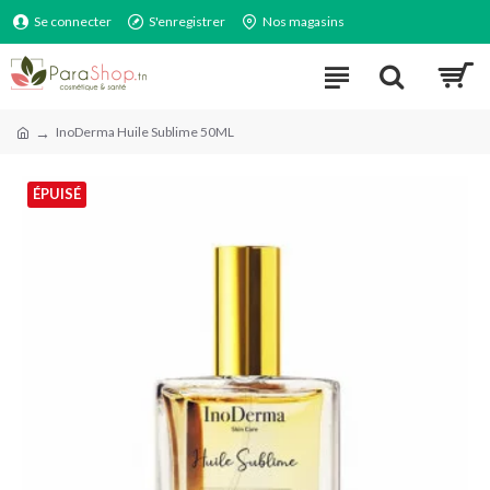
Se connecter
S'enregistrer
Nos magasins
InoDerma Huile Sublime 50ML
ÉPUISÉ