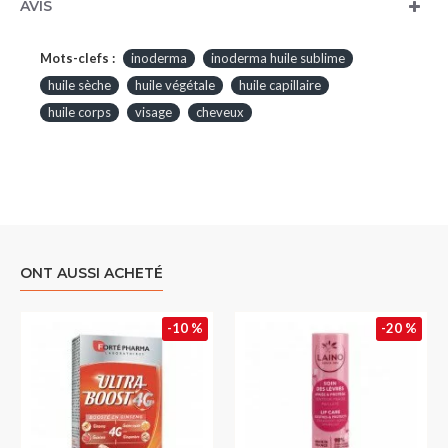
AVIS
Mots-clefs :
inoderma
inoderma huile sublime
huile sèche
huile végétale
huile capillaire
huile corps
visage
cheveux
ONT AUSSI ACHETÉ
-10 %
-20 %