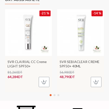
-21 %
-14 %
SVR CLAIRIAL CC Creme
SVR SEBIACLEAR CREME
LIGHT SPF50+
SPF50+ 40ML
81,260DT
56,980DT
64,284DT
48,790DT