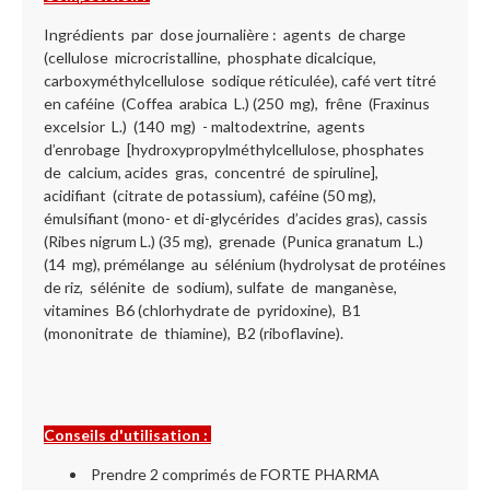
Ingrédients par dose journalière : agents de charge
(cellulose microcristalline, phosphate dicalcique,
carboxyméthylcellulose sodique réticulée), café vert titré
en caféine (Coffea arabica L.) (250 mg), frêne (Fraxinus
excelsior L.) (140 mg) - maltodextrine, agents
d’enrobage [hydroxypropylméthylcellulose, phosphates
de calcium, acides gras, concentré de spiruline],
acidifiant (citrate de potassium), caféine (50 mg),
émulsifiant (mono- et di-glycérides d’acides gras), cassis
(Ribes nigrum L.) (35 mg), grenade (Punica granatum L.)
(14 mg), prémélange au sélénium (hydrolysat de protéines
de riz, sélénite de sodium), sulfate de manganèse,
vitamines B6 (chlorhydrate de pyridoxine), B1
(mononitrate de thiamine), B2 (riboflavine).
Conseils d'utilisation :
Prendre 2 comprimés de FORTE PHARMA