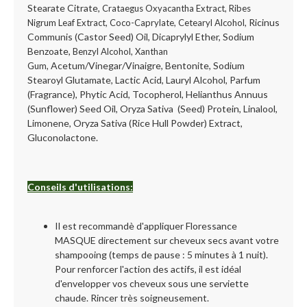
Stearate Citrate,
Crataegus Oxyacantha Extract, Ribes
Ricinus
Nigrum Leaf Extract, Coco-Caprylate, Cetearyl Alcohol,
Communis (Castor Seed) Oil, Dicaprylyl Ether, Sodium
Benzoate,
Benzyl Alcohol, Xanthan
Acetum/Vinegar/Vinaigre, Bentonite, Sodium
Gum,
Stearoyl Glutamate, Lactic Acid, Lauryl Alcohol, Parfum
(Fragrance), Phytic Acid, Tocopherol, Helianthus Annuus
(Sunflower) Seed Oil, Oryza Sativa (Seed) Protein, Linalool,
Limonene, Oryza Sativa (Rice Hull Powder) Extract,
Gluconolactone.
Conseils d'utilisations:
Il est recommandè d'appliquer Floressance
MASQUE directement sur cheveux secs avant votre
shampooing (temps de pause : 5 minutes à 1 nuit).
Pour renforcer l'action des actifs, il est idéal
d'envelopper vos cheveux sous une serviette
chaude. Rincer très soigneusement.