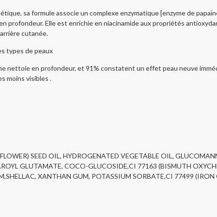
étique, sa formule associe un complexe enzymatique [enzyme de papaïne s
 profondeur. Elle est enrichie en niacinamide aux propriétés antioxydan
arrière cutanée.
s types de peaux
me nettoie en profondeur, et 91% constatent un effet peau neuve immédi
s moins visibles .
NFLOWER) SEED OIL, HYDROGENATED VEGETABLE OIL, GLUCOMAN
OYL GLUTAMATE, COCO-GLUCOSIDE,CI 77163 (BISMUTH OXYCHLO
SHELLAC, XANTHAN GUM, POTASSIUM SORBATE,CI 77499 (IRON OX