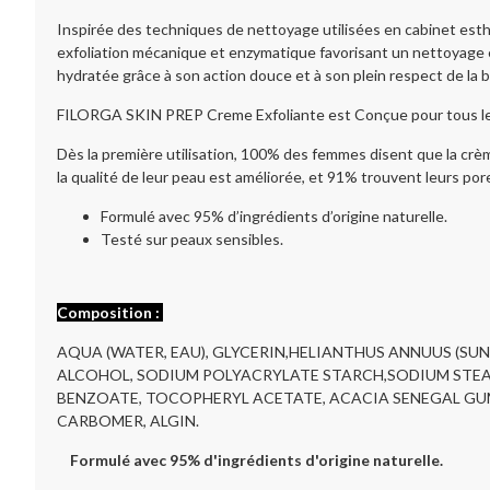
Inspirée des techniques de nettoyage utilisées en cabinet esth
exfoliation mécanique et enzymatique favorisant un nettoyage en
hydratée grâce à son action douce et à son plein respect de la b
FILORGA SKIN PREP Creme Exfoliante est Conçue pour tous le
Dès la première utilisation, 100% des femmes disent que la crè
la qualité de leur peau est améliorée, et 91% trouvent leurs pore
Formulé avec 95% d’ingrédients d’origine naturelle.
Testé sur peaux sensibles.
Composition :
AQUA (WATER, EAU), GLYCERIN,HELIANTHUS ANNUUS (SU
ALCOHOL, SODIUM POLYACRYLATE STARCH,SODIUM STEAR
BENZOATE, TOCOPHERYL ACETATE, ACACIA SENEGAL GUM,
CARBOMER, ALGIN.
Formulé avec 95% d'ingrédients d'origine naturelle.