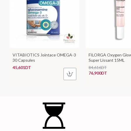
VITABIOTICS Jointace OMEGA-3
FILORGA Oxygen Glow
30 Capsules
Super Lissant 15ML
45,601DT
84,616DT
76,900DT