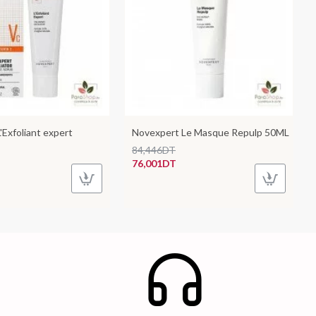
'Exfoliant expert
Novexpert Le Masque Repulp 50ML
84,446DT
76,001DT