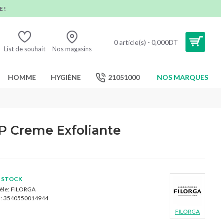
 !
0 article(s) - 0,000DT
List de souhait
Nos magasins
HOMME
HYGIÈNE
21051000
NOS MARQUES
 Creme Exfoliante
 STOCK
le:
FILORGA
:
3540550014944
FILORGA