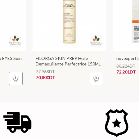
 EYES Soin
FILORGA SKIN PREP Huile
novexpert L
Demaquillante Perfectrice 150ML
80,224DT
77,968DT
72,201DT
70,800DT