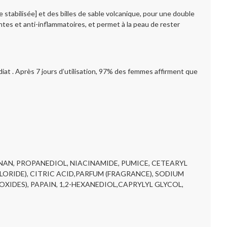
tabilisée] et des billes de sable volcanique, pour une double
tes et anti-inflammatoires, et permet à la peau de rester
at . Après 7 jours d’utilisation, 97% des femmes affirment que
NAN, PROPANEDIOL, NIACINAMIDE, PUMICE, CETEARYL
RIDE), CITRIC ACID,PARFUM (FRAGRANCE), SODIUM
IDES), PAPAIN, 1,2-HEXANEDIOL,CAPRYLYL GLYCOL,