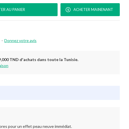
ER AU PANIER
ACHETER MAINENANT
-
Donnez votre avis
9,000 TND d'achats dans toute la Tunisie.
aison
pores pour un effet peau neuve immédiat.