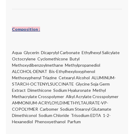
Composition :
Aqua Glycerin Dicaprylyl Carbonate Ethylhexyl Salicylate
Octocrylene Cyclomethicone Butyl
Methoxydibenzoylmethane Methylpropanediol
ALCOHOL-DENAT Bis-Ethylhexyloxyphenol
Methoxyphenyl Triazine Cetearyl Alcohol ALUMINUM-
STARCH-OCTENYLSUCCINATE Glycine Soja Germ
Extract Dimethicone Sodium Hyaluronate Methyl
Methacrylate Crosspolymer Alkyl Acrylate Crosspolymer
AMMONIUM-ACRYLOYLDIMETHYLTAURATE-VP-
COPOLYMER Carbomer Sodium Stearoyl Glutamate
Dimethiconol Sodium Chloride Trisodium EDTA 1-2-
Hexanediol Phenoxyethanol Parfum