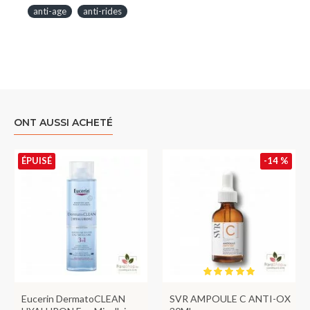
anti-age
anti-rides
ONT AUSSI ACHETÉ
ÉPUISÉ
-14 %
Eucerin DermatoCLEAN
SVR AMPOULE C ANTI-OX