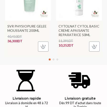
SVR PHYSIOPURE GELEE
CYTOLNAT CYTOL BASIC
MOUSSANTE 200ML
CREME APAISANTE
REPARATRICE 50ML
40,410DT
36,300DT
11,391DT
10,252DT
Livraison rapide
Livraison gratuite
Livraison à domicile en 48 à 72
Dès 99 DT d'achat dans toute
H
la Tunisie