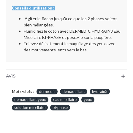
Conseils d'utilisation :
Agiter le flacon jusqu'à ce que les 2 phases soient
bien mélangées.
Humidifiez le coton avec DERMEDIC HYDRAIN3 Eau
Micellaire BI-PHASE et posez-le sur la paupière.
Enlevez délicatement le maquillage des yeux avec
des mouvements lents vers le bas.
AVIS
Mots-clefs :
dermedic
demaquillant
hydrain3
demaquillant yeux
eau micellaire
yeux
solution micellaire
bi-phase