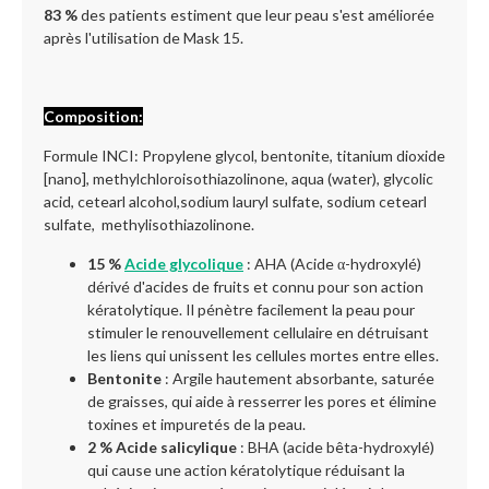
83 %
des patients estiment que leur peau s'est améliorée
après l'utilisation de Mask 15.
Composition:
Formule INCI: Propylene glycol, bentonite, titanium dioxide
[nano], methylchloroisothiazolinone, aqua (water), glycolic
acid, cetearl alcohol,sodium lauryl sulfate, sodium cetearl
sulfate, methylisothiazolinone.
15 %
Acide glycolique
: AHA (Acide α-hydroxylé)
dérivé d'acides de fruits et connu pour son action
kératolytique. Il pénètre facilement la peau pour
stimuler le renouvellement cellulaire en détruisant
les liens qui unissent les cellules mortes entre elles.
Bentonite
: Argile hautement absorbante, saturée
de graisses, qui aide à resserrer les pores et élimine
toxines et impuretés de la peau.
2 % Acide salicylique
: BHA (acide bêta-hydroxylé)
qui cause une action kératolytique réduisant la