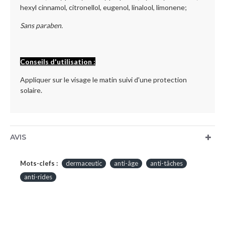
hexyl cinnamol, citronellol, eugenol, linalool, limonene;
Sans paraben.
Conseils d'utilisation :
Appliquer sur le visage le matin suivi d'une protection
solaire.
AVIS
Mots-clefs :
dermaceutic
anti-âge
anti-tâches
anti-rides