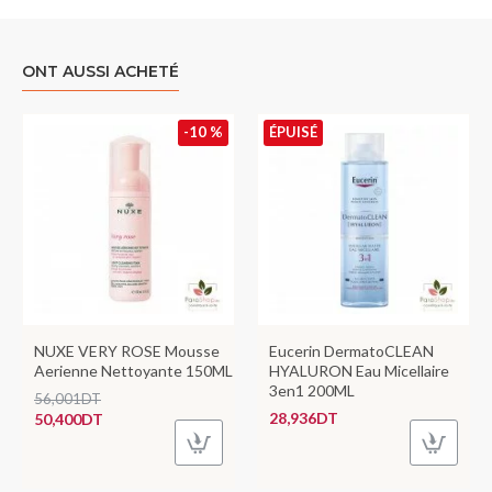
ONT AUSSI ACHETÉ
-10 %
ÉPUISÉ
NUXE VERY ROSE Mousse
Eucerin DermatoCLEAN
Aerienne Nettoyante 150ML
HYALURON Eau Micellaire
3en1 200ML
56,001DT
28,936DT
50,400DT