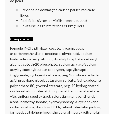
de peau.
Prévient les dommages causés par les radicaux
libres
Réduit les signes de vieillissement cutané
Revitalise les teints ternes et irréguliers
Composition
:
Formule INCI : Ethylexyl cocate, glycerin, aqua,
ascorbylmethylsilanol pectinate, phytic acid, sodium
hydroxide, cetearyl alcohol, dicetyl phosphate, cetearyl
alcohol, ceteth-20 phosphate, sodium acrylate/sodium
acryloydimethyltaurate copolymer, caprylic/capric
triglyceride, cyclopentasiloxane, peg-100 stearate, lactic
acid, propylene glycol, potassium sorbate, isohexadecane,
polysorbate 80, glyceryl stearate, peg-40 hydrogenated
castor oil, alcohol denat, tocopherol, tocopherul acetate,
vitis vinifera seed extract, sclerotium gum, panthenol,
alpha-isomethyl ionone, hydroxyisohexyl 3-cyclohexene
carboxaldehide, disodium EDTA, retinyl palmitate, parfum,
farnesol, butylphenyl methylpropional, hydroxycitronellal,