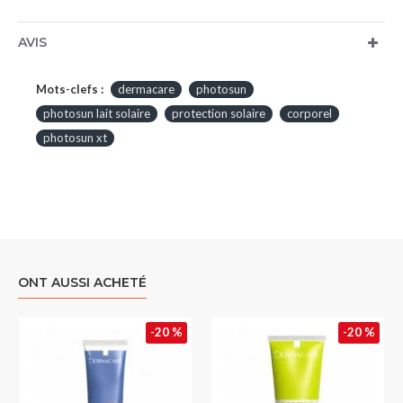
AVIS
Mots-clefs :
dermacare
photosun
photosun lait solaire
protection solaire
corporel
photosun xt
ONT AUSSI ACHETÉ
-20 %
-20 %