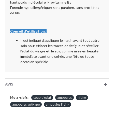
haut poids moléculaire, Provitamine B5
Formule hypoallergénique: sans paraben, sans protéines
de blé.
Conseil d'utilisation:
Il est indiqué d'appliquer le matin avant tout autre
soin pour effacer les traces de fatigue et réveiller
l’éclat du visage et, le soir, comme mise en beauté
immédiate avant une soirée, une fête ou toute
occasion spéciale
AVIS
Mots-clefs :
coup d'eclat
ampoules
lifting
ampoules anti-age
ampoules lifting