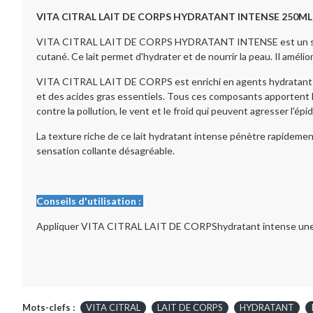
VITA CITRAL LAIT DE CORPS HYDRATANT INTENSE 250ML
VITA CITRAL LAIT DE CORPS HYDRATANT INTENSE est un soin hy
cutané. Ce lait permet d'hydrater et de nourrir la peau. Il améli
VITA CITRAL LAIT DE CORPS est enrichi en agents hydratants et n
et des acides gras essentiels. Tous ces composants apportent le
contre la pollution, le vent et le froid qui peuvent agresser l'épi
La texture riche de ce lait hydratant intense pénètre rapidemen
sensation collante désagréable.
Conseils d'utilisation :
Appliquer VITA CITRAL LAIT DE CORPShydratant intense une à d
Mots-clefs :
VITA CITRAL
LAIT DE CORPS
HYDRATANT