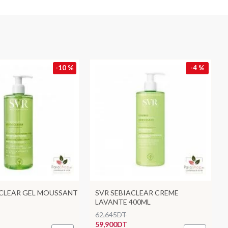
-10 %
-4 %
ACLEAR GEL MOUSSANT
SVR SEBIACLEAR CREME
LAVANTE 400ML
62,645DT
59,900DT