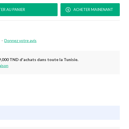
ER AU PANIER
ACHETER MAINENANT
-
Donnez votre avis
9,000 TND d'achats dans toute la Tunisie.
aison