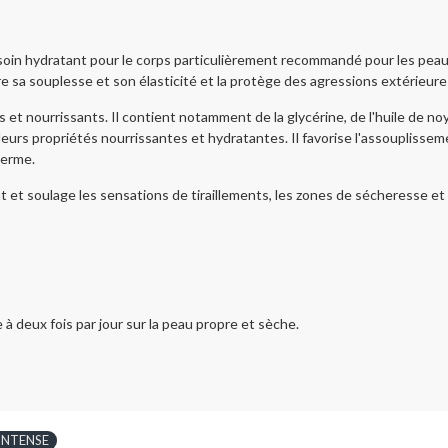
dratant pour le corps particulièrement recommandé pour les peaux s
ore sa souplesse et son élasticité et la protège des agressions extérieures
ourrissants. Il contient notamment de la glycérine, de l'huile de noyau 
urs propriétés nourrissantes et hydratantes. Il favorise l'assouplisseme
derme.
t et soulage les sensations de tiraillements, les zones de sécheresse et
eux fois par jour sur la peau propre et sèche.
INTENSE