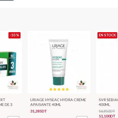
-10 %
EN STOCK
ERT
URIAGE HYSEAC HYDRA CREME
SVR SEBI
E DE 3
APAISANTE 40ML
400ML
31,285DT
56,852DT
51,100DT