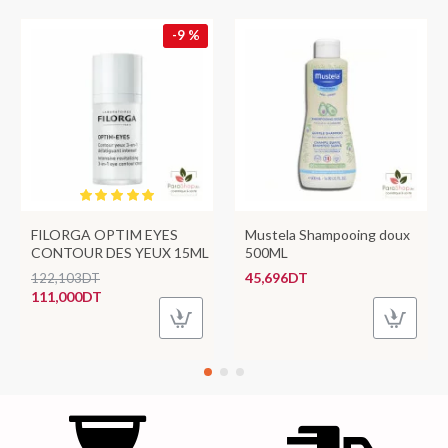
-9 %
FILORGA OPTIM EYES
Mustela Shampooing doux
CONTOUR DES YEUX 15ML
500ML
45,696DT
122,103DT
111,000DT