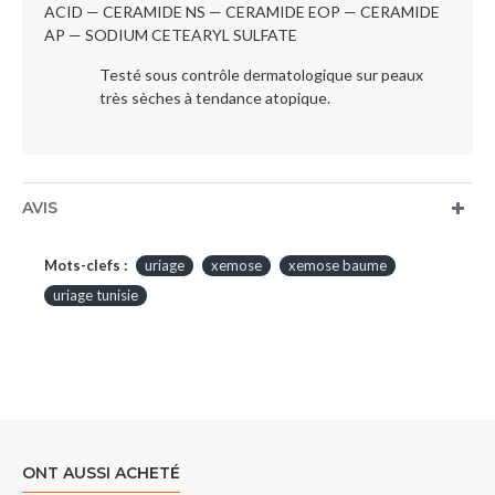
ACID — CERAMIDE NS — CERAMIDE EOP — CERAMIDE
AP — SODIUM CETEARYL SULFATE
Testé sous contrôle dermatologique sur peaux
très sèches à tendance atopique.
AVIS
Mots-clefs :
uriage
xemose
xemose baume
uriage tunisie
ONT AUSSI ACHETÉ