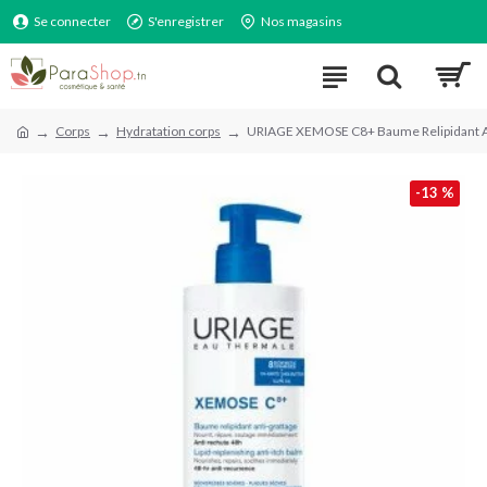
Se connecter
S'enregistrer
Nos magasins
Corps
Hydratation corps
URIAGE XEMOSE C8+ Baume Relipidant A
-13 %