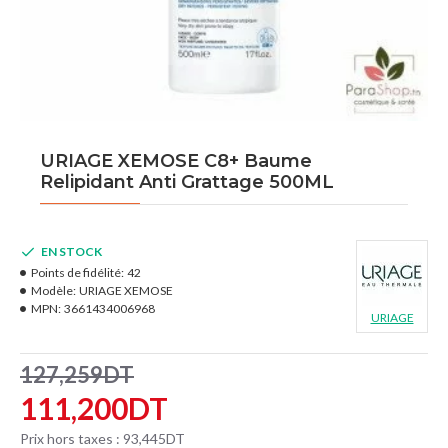
URIAGE XEMOSE C8+ Baume
Relipidant Anti Grattage 500ML
EN STOCK
Points de fidélité:
42
Modèle:
URIAGE XEMOSE
MPN:
3661434006968
URIAGE
127,259DT
111,200DT
Prix hors taxes : 93,445DT