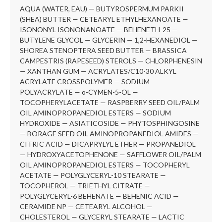
AQUA (WATER, EAU) — BUTYROSPERMUM PARKII
(SHEA) BUTTER — CETEARYL ETHYLHEXANOATE —
ISONONYL ISONONANOATE — BEHENETH-25 —
BUTYLENE GLYCOL — GLYCERIN — 1,2-HEXANEDIOL —
SHOREA STENOPTERA SEED BUTTER — BRASSICA
CAMPESTRIS (RAPESEED) STEROLS — CHLORPHENESIN
— XANTHAN GUM — ACRYLATES/C10-30 ALKYL
ACRYLATE CROSSPOLYMER — SODIUM
POLYACRYLATE — o-CYMEN-5-OL —
TOCOPHERYLACETATE — RASPBERRY SEED OIL/PALM
OIL AMINOPROPANEDIOL ESTERS — SODIUM
HYDROXIDE — ASIATICOSIDE — PHYTOSPHINGOSINE
— BORAGE SEED OIL AMINOPROPANEDIOL AMIDES —
CITRIC ACID — DICAPRYLYL ETHER — PROPANEDIOL
— HYDROXYACETOPHENONE — SAFFLOWER OIL/PALM
OIL AMINOPROPANEDIOL ESTERS — TOCOPHERYL
ACETATE — POLYGLYCERYL-10 STEARATE —
TOCOPHEROL — TRIETHYL CITRATE —
POLYGLYCERYL-6 BEHENATE — BEHENIC ACID —
CERAMIDE NP — CETEARYL ALCOHOL —
CHOLESTEROL — GLYCERYL STEARATE — LACTIC