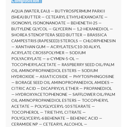
Composition :
AQUA (WATER, EAU) — BUTYROSPERMUM PARKII
(SHEA) BUTTER — CETEARYL ETHYLHEXANOATE —
ISONONYL ISONONANOATE — BEHENETH-25 —
BUTYLENE GLYCOL — GLYCERIN — 1,2-HEXANEDIOL —
SHOREA STENOPTERA SEED BUTTER — BRASSICA
CAMPESTRIS (RAPESEED) STEROLS — CHLORPHENESIN
— XANTHAN GUM — ACRYLATES/C10-30 ALKYL
ACRYLATE CROSSPOLYMER — SODIUM
POLYACRYLATE — o-CYMEN-5-OL —
TOCOPHERYLACETATE — RASPBERRY SEED OIL/PALM
OIL AMINOPROPANEDIOL ESTERS — SODIUM
HYDROXIDE — ASIATICOSIDE — PHYTOSPHINGOSINE
— BORAGE SEED OIL AMINOPROPANEDIOL AMIDES —
CITRIC ACID — DICAPRYLYL ETHER — PROPANEDIOL
— HYDROXYACETOPHENONE — SAFFLOWER OIL/PALM
OIL AMINOPROPANEDIOL ESTERS — TOCOPHERYL
ACETATE — POLYGLYCERYL-10 STEARATE —
TOCOPHEROL — TRIETHYL CITRATE —
POLYGLYCERYL-6 BEHENATE — BEHENIC ACID —
CERAMIDE NP — CETEARYL ALCOHOL —