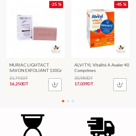
-25 %
-45 %
MURIAC LIGHTACT
ALVITYL Vitalité A Avaler 40
SAVON EXFOLIANT 130Gr
Comprimes
21,741DT
30,980DT
16,250DT
17,039DT