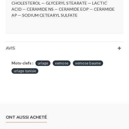
CHOLESTEROL — GLYCERYL STEARATE — LACTIC
ACID — CERAMIDE NS — CERAMIDE EOP — CERAMIDE
AP — SODIUM CETEARYL SULFATE
AVIS
Mots-clefs :
uriage
xemose
xemose baume
uriage tunisie
ONT AUSSI ACHETÉ