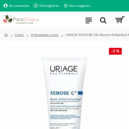
Se connecter
S'enregistrer
Nos magasins
Corps
Hydratation corps
URIAGE XEMOSE C8+ Baume Relipidant A
-3 %