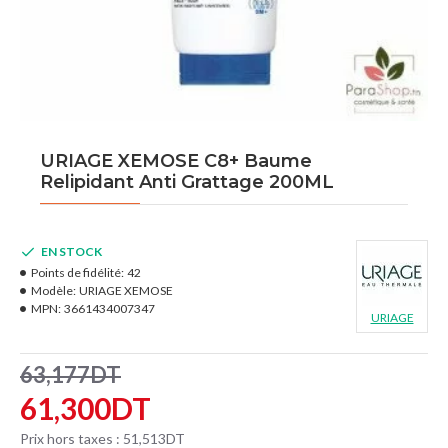
URIAGE XEMOSE C8+ Baume
Relipidant Anti Grattage 200ML
EN STOCK
Points de fidélité:
42
Modèle:
URIAGE XEMOSE
MPN:
3661434007347
URIAGE
63,177DT
61,300DT
Prix hors taxes : 51,513DT