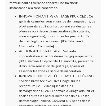
formule haute tolérance apporte une fraîcheur
instantanée à la zone concernée.
INNOVATION ANTI-GRATTAGE PRURICED : Ce
gel frais calme les sensations de démangeaisons, de
picotements et d'inconfort cutané sur des zones
pileuses ou à risque de macération (plis cutanés,
zone anogénitale), pour toutes les peaux. Actifs
dermatologiques reconnus : [8% Calamine +
Glycocolle + Camomille]
ACTION ANTI-GRATTAGE : Sa haute
concentration en actifs dermatologique apaisants
[8% Calamine + Glycocolle + Camomille] permet de
diminuer la sensation de grattage, apaiser et
assècher les zones à risque de macération.
INNOVATION BREVETÉE ET HAUTE TOLÉRANCE
: Action brevetée exclusive Uriage sur les
récepteurs PAR-2 impliqués dans les
démangeaisons. L’eau Thermale d’Uriage adoucit et
apaise toutes les peaux, même sensibles. Testé
dermatologiquement. Convient aux bébés dès la
naissance, enfants, adultes, séniors.