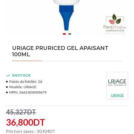
URIAGE PRURICED GEL APAISANT
100ML
EN STOCK
Points de fidélité:
26
Modèle:
URIAGE
MPN:
3661434009679
URIAGE
45,327DT
36,800DT
Prix hors taxes : 30,924DT